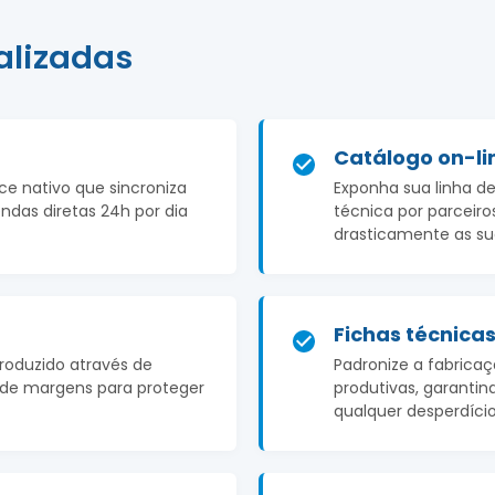
alizadas
Catálogo on-li
 nativo que sincroniza
Exponha sua linha de
endas diretas 24h por dia
técnica por parceiros
drasticamente as su
Fichas técnica
produzido através de
Padronize a fabrica
te de margens para proteger
produtivas, garantin
qualquer desperdício