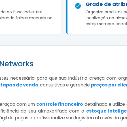
Grade de atrib
a ao fluxo industrial,
Organize produtos p
minando falhas manuais no
localização no almo
esteja sempre corre
 Networks
stez necessária para que sua indústria cresça com or
etapas de venda
consultivas e gerencie
preços por clie
operação com um
controle financeiro
detalhado e utilize
eficiência do seu almoxarifado com o
estoque intelig
ágil de peças e profissionalize sua logística através da g