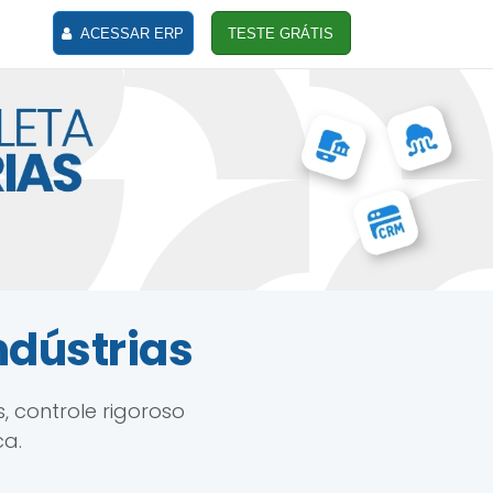
ACESSAR ERP
TESTE GRÁTIS
ndústrias
 controle rigoroso
ca.