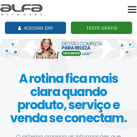
To
na
ACESSAR ERP
TESTE GRÁTIS
A rotina fica mais
clara quando
produto, serviço e
venda se conectam.
O sistema organiza as informações que