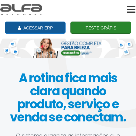
To
na
ACESSAR ERP
TESTE GRÁTIS
A rotina fica mais
clara quando
produto, serviço e
venda se conectam.
O sistema organiza as informações que