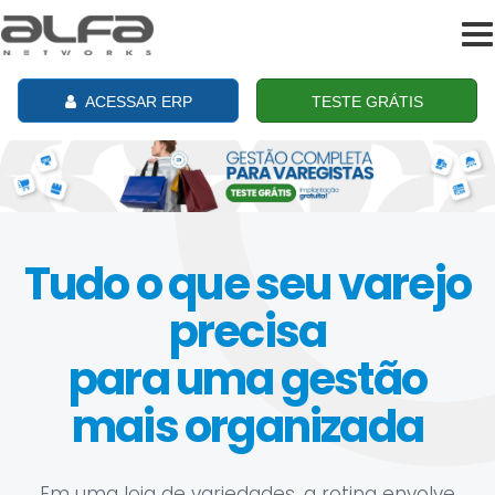
To
na
ACESSAR ERP
TESTE GRÁTIS
Tudo o que seu varejo
precisa
para uma gestão
mais organizada
Em uma loja de variedades, a rotina envolve