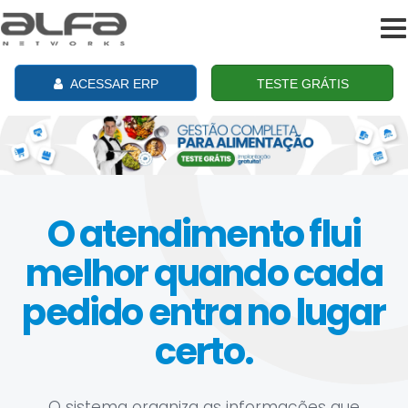
To
na
ACESSAR ERP
TESTE GRÁTIS
O atendimento flui
melhor quando cada
pedido entra no lugar
certo.
O sistema organiza as informações que