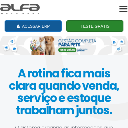
To
na
ACESSAR ERP
TESTE GRÁTIS
A rotina fica mais
clara quando venda,
serviço e estoque
trabalham juntos.
O sistema organiza as informações que