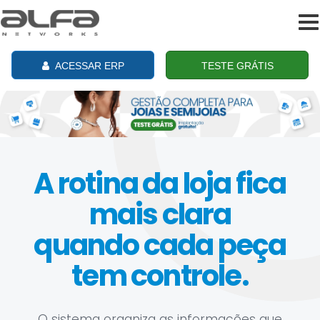
To
na
ACESSAR ERP
TESTE GRÁTIS
A rotina da loja fica
mais clara
quando cada peça
tem controle.
O sistema organiza as informações que