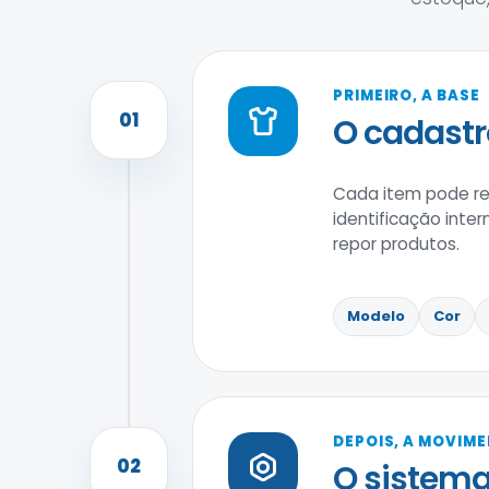
PRIMEIRO, A BASE
01
O cadastr
Cada item pode reu
identificação inter
repor produtos.
Modelo
Cor
DEPOIS, A MOVIM
02
O sistema