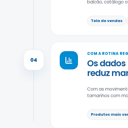
balcão, catálogo ou 
Tela de vendas
COM A ROTINA RE
04
Os dados 
reduz ma
Com as movimenta
tamanhos com maior
Produtos mais ve