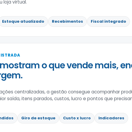
loja virtual.
Estoque atualizado
Recebimentos
Fiscal integrado
GISTRADA
mostram o que vende mais, en
rgem.
ções centralizadas, a gestão consegue acompanhar prod
 saída, itens parados, custos, lucro e pontos que precisa
ndidos
Giro de estoque
Custo x lucro
Indicadores