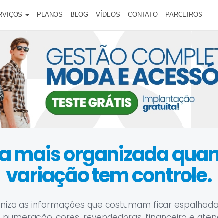
RVIÇOS
PLANOS
BLOG
VÍDEOS
CONTATO
PARCEIROS
ica mais organizada qu
variação tem controle.
niza as informações que costumam ficar espalhada
 numeração, cores, revendedoras, financeiro e ate