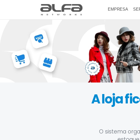
EMPRESA
SE
A loja f
O sistema orga
estoque,