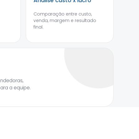
Análise custo x lucro
Comparação entre custo,
venda, margem e resultado
final.
endedoras,
para a equipe.