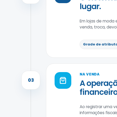
lugar.
Em lojas de moda 
venda, troca, devo
Grade de atribut
NA VENDA
03
A operaçã
financeiro
Ao registrar uma v
informações fiscai