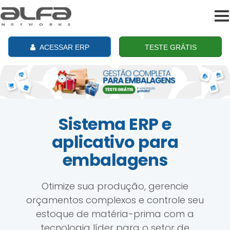
To
na
ACESSAR ERP
TESTE GRÁTIS
Sistema ERP e
aplicativo para
embalagens
Otimize sua produção, gerencie
orçamentos complexos e controle seu
estoque de matéria-prima com a
tecnologia líder para o setor de