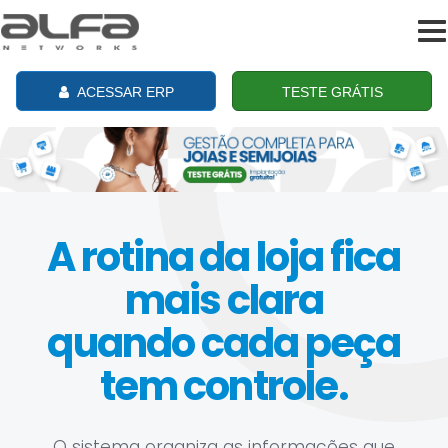
To
na
ACESSAR ERP
TESTE GRÁTIS
A rotina da loja fica
mais clara
quando cada peça
tem controle.
O sistema organiza as informações que