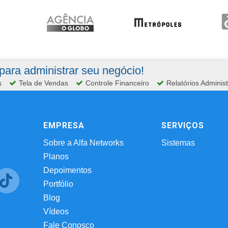
ara administrar seu negócio!
s
Tela de Vendas
Controle Financeiro
Relatórios Administ
EMPRESA
SERVIÇOS
Sobre a Alfa Networks
Sistemas
Planos
Depoimentos
Portfólio
Blog
Vídeos
Fale Conosco