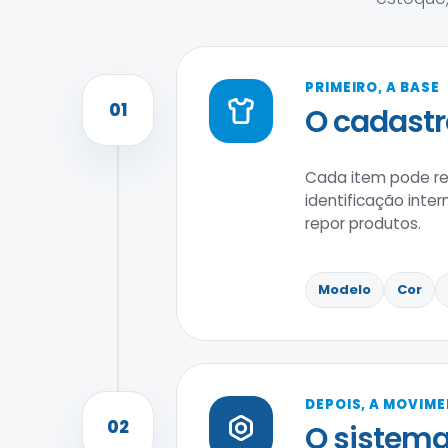
PRIMEIRO, A BASE
01
O cadastr
Cada item pode reu
identificação inter
repor produtos.
Modelo
Cor
DEPOIS, A MOVIM
02
O sistema