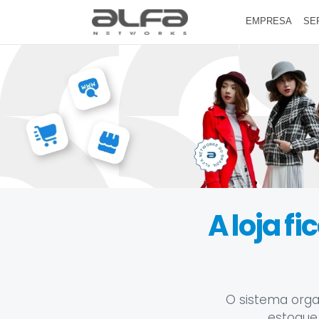
EMPRESA
SE
A loja f
O sistema orga
estoque,