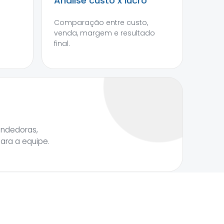
Análise custo x lucro
Comparação entre custo,
venda, margem e resultado
final.
endedoras,
para a equipe.