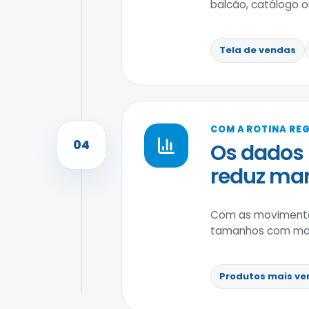
balcão, catálogo ou 
Tela de vendas
COM A ROTINA RE
04
Os dados 
reduz ma
Com as movimenta
tamanhos com maior
Produtos mais ve