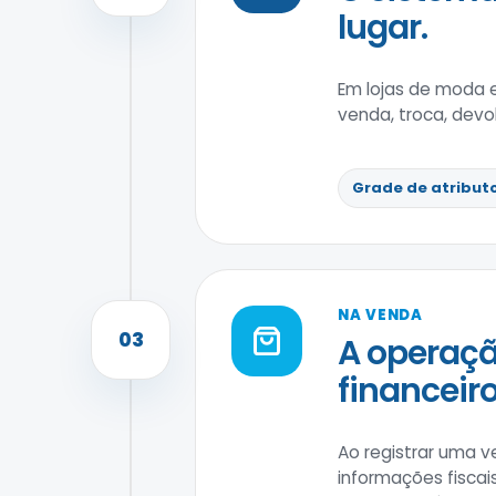
lugar.
Em lojas de moda 
venda, troca, devo
Grade de atribut
NA VENDA
03
A operaçã
financeiro
Ao registrar uma v
informações fiscai