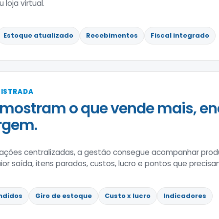
loja virtual.
Estoque atualizado
Recebimentos
Fiscal integrado
GISTRADA
mostram o que vende mais, en
rgem.
ções centralizadas, a gestão consegue acompanhar prod
 saída, itens parados, custos, lucro e pontos que precisa
ndidos
Giro de estoque
Custo x lucro
Indicadores