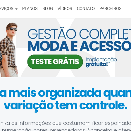
RVIÇOS
PLANOS
BLOG
VÍDEOS
CONTATO
PARCEIROS
ica mais organizada qu
variação tem controle.
niza as informações que costumam ficar espalhada
 numeração, cores, revendedoras, financeiro e ate