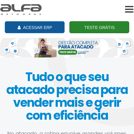
To
na
ACESSAR ERP
TESTE GRÁTIS
Tudo o que seu
atacado precisa para
vender mais e gerir
com eficiência
No atacado, a rotina envolve grandes volumes,