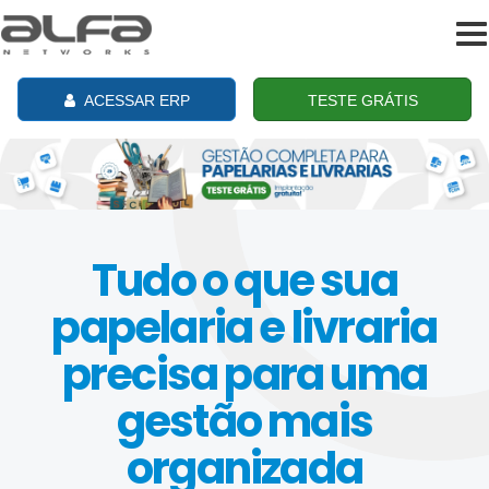
To
na
ACESSAR ERP
TESTE GRÁTIS
Tudo o que sua
papelaria e livraria
precisa para uma
gestão mais
organizada