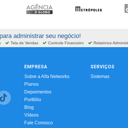
ara administrar seu negócio!
s
Tela de Vendas
Controle Financeiro
Relatórios Administ
EMPRESA
SERVIÇOS
Sobre a Alfa Networks
Sistemas
Planos
Depoimentos
Portfólio
Blog
Vídeos
Fale Conosco