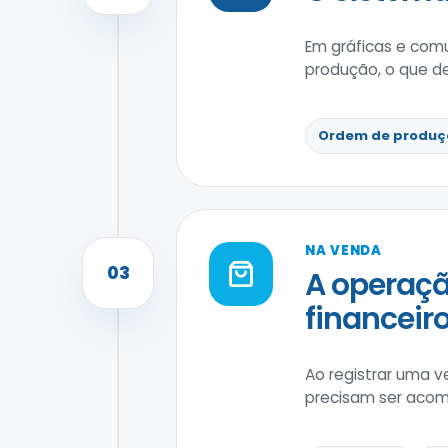
Em gráficas e comu
produção, o que de
Ordem de produç
NA VENDA
03
A operaçã
financeiro
Ao registrar uma v
precisam ser acom