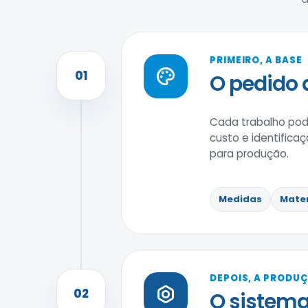
PRIMEIRO, A BASE
01
O pedido d
Cada trabalho pode
custo e identificaç
para produção.
Medidas
Mater
DEPOIS, A PRODU
02
O sistema