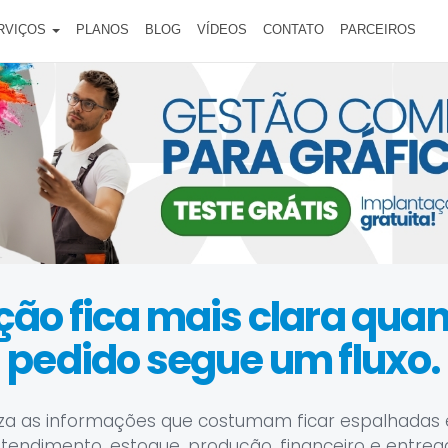
RVIÇOS
PLANOS
BLOG
VÍDEOS
CONTATO
PARCEIROS
ção fica mais clara qua
pedido segue um fluxo.
za as informações que costumam ficar espalhadas
tendimento, estoque, produção, financeiro e entreg