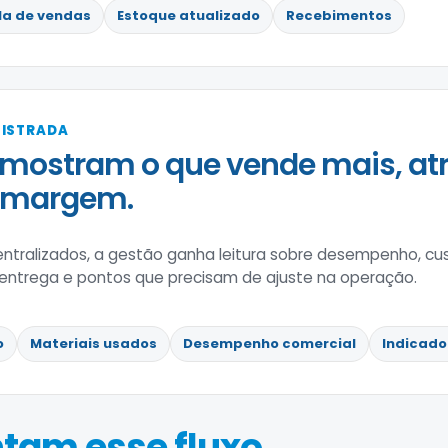
la de vendas
Estoque atualizado
Recebimentos
GISTRADA
mostram o que vende mais, at
 margem.
tralizados, a gestão ganha leitura sobre desempenho, cus
 entrega e pontos que precisam de ajuste na operação.
o
Materiais usados
Desempenho comercial
Indicado
tam esse fluxo