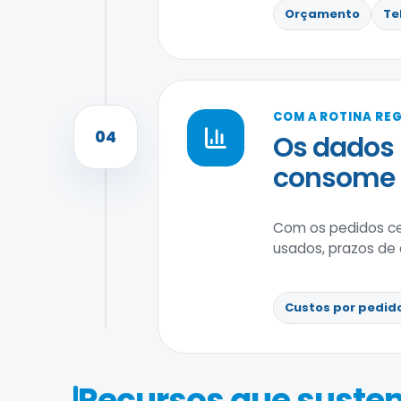
Orçamento
Te
COM A ROTINA RE
04
Os dados 
consome
Com os pedidos cen
usados, prazos de
Custos por pedid
Recursos que susten