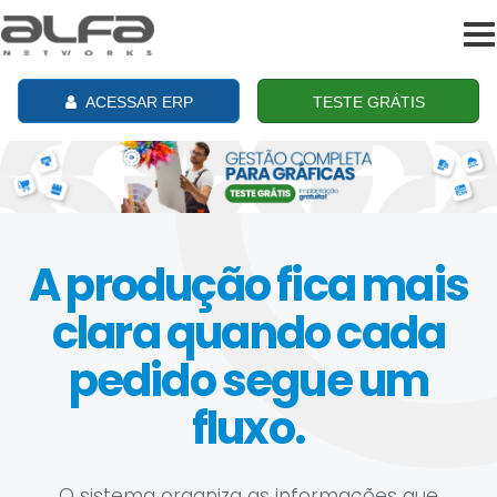
To
na
ACESSAR ERP
TESTE GRÁTIS
A produção fica mais
clara quando cada
pedido segue um
fluxo.
O sistema organiza as informações que