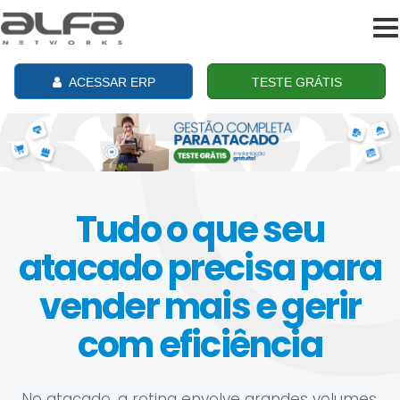
To
na
ACESSAR ERP
TESTE GRÁTIS
Tudo o que seu
atacado precisa para
vender mais e gerir
com eficiência
No atacado, a rotina envolve grandes volumes,