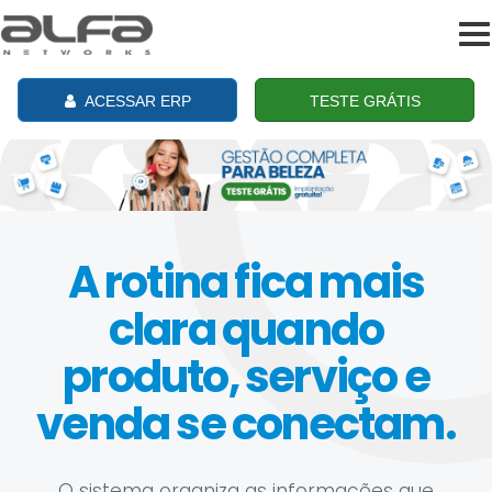
To
na
ACESSAR ERP
TESTE GRÁTIS
A rotina fica mais
clara quando
produto, serviço e
venda se conectam.
O sistema organiza as informações que