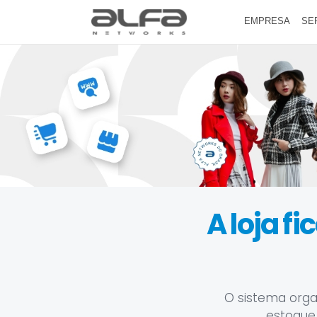
EMPRESA
SE
A loja f
O sistema orga
estoque,