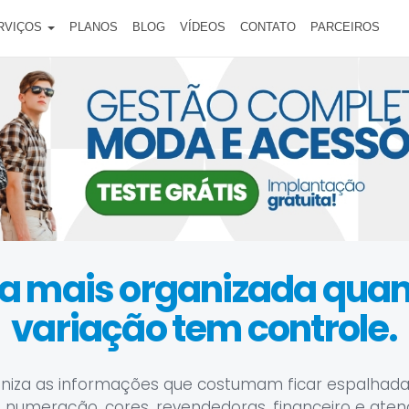
RVIÇOS
PLANOS
BLOG
VÍDEOS
CONTATO
PARCEIROS
ica mais organizada qu
variação tem controle.
niza as informações que costumam ficar espalhada
 numeração, cores, revendedoras, financeiro e ate