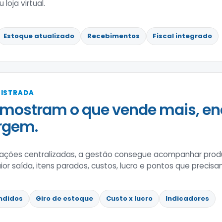
loja virtual.
Estoque atualizado
Recebimentos
Fiscal integrado
GISTRADA
mostram o que vende mais, en
rgem.
ções centralizadas, a gestão consegue acompanhar prod
 saída, itens parados, custos, lucro e pontos que precisa
ndidos
Giro de estoque
Custo x lucro
Indicadores