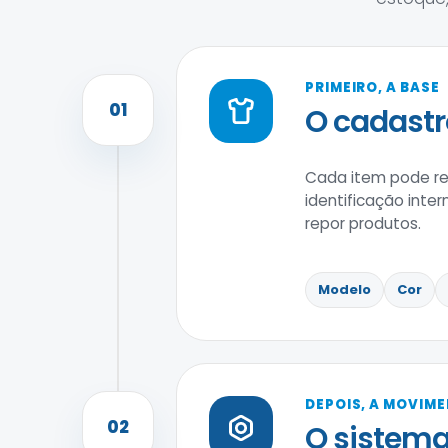
PRIMEIRO, A BASE
01
O cadastr
Cada item pode reu
identificação inter
repor produtos.
Modelo
Cor
DEPOIS, A MOVIM
02
O sistema