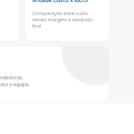
Análise custo x lucro
Comparação entre custo,
venda, margem e resultado
final.
endedoras,
para a equipe.