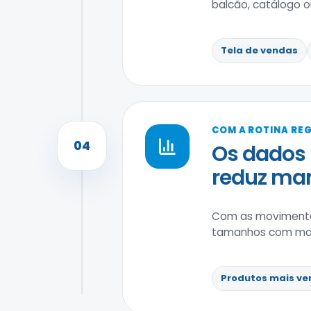
balcão, catálogo ou 
Tela de vendas
COM A ROTINA RE
04
Os dados 
reduz ma
Com as movimenta
tamanhos com maior
Produtos mais ve