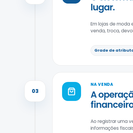
lugar.
Em lojas de moda 
venda, troca, devo
Grade de atribut
NA VENDA
03
A operaçã
financeiro
Ao registrar uma v
informações fiscai