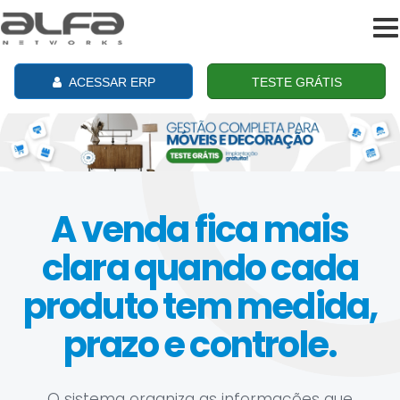
To
na
ACESSAR ERP
TESTE GRÁTIS
A venda fica mais
clara quando cada
produto tem medida,
prazo e controle.
O sistema organiza as informações que