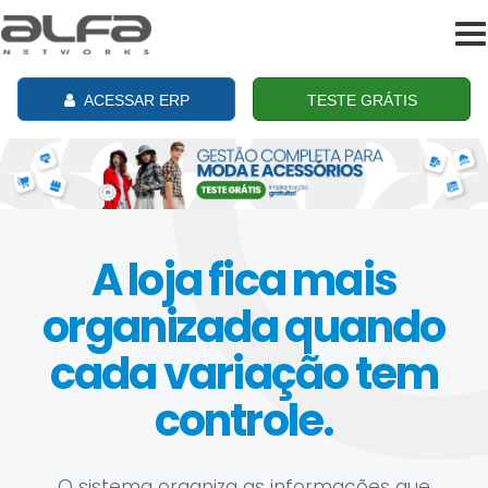
To
na
ACESSAR ERP
TESTE GRÁTIS
A loja fica mais
organizada quando
cada variação tem
controle.
O sistema organiza as informações que