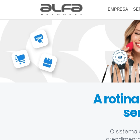
EMPRESA
SE
A rotina
se
O sistema 
atendimento, 