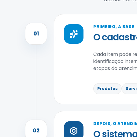
PRIMEIRO, A BASE
01
O cadastr
Cada item pode reu
identificação inte
etapas do atendi
Produtos
Serv
DEPOIS, O ATEND
02
O sistema