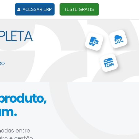
ACESSAR ERP
TESTE GRÁTIS
 produto,
am.
hadas entre
eiro e gestão.