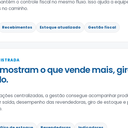
ntém o controle fiscal no mesmo fluxo. Isso ajuda a equi
 no caminho.
Recebimentos
Estoque atualizado
Gestão fiscal
GISTRADA
mostram o que vende mais, gir
o.
ões centralizadas, a gestão consegue acompanhar produ
r saída, desempenho das revendedoras, giro de estoque e
o.
Giro de estoque
Revendedoras
Indicadores