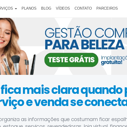
RVIÇOS
PLANOS
BLOG
VÍDEOS
CONTATO
PARCEIROS
 fica mais clara quando
rviço e venda se conect
organiza as informações que costumam ficar espal
estoque, serviços, revendedoras, loja virtual, financ