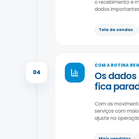
o recebimento e ma
dados importantes
Tela de vendas
COM A ROTINA RE
04
Os dados 
fica parad
Com as movimentaç
serviços com maio
ajuste na operaçã
Mais vendidos