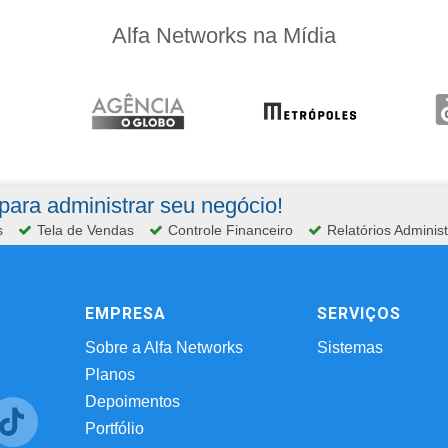
Alfa Networks na Mídia
ara administrar seu negócio!
s
Tela de Vendas
Controle Financeiro
Relatórios Administ
EMPRESA
SERVIÇOS
Sobre a Alfa Networks
Sistemas
Planos
Depoimentos
Portfólio