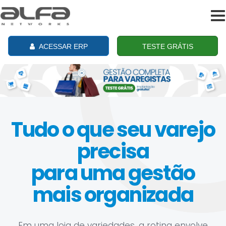
To
na
ACESSAR ERP
TESTE GRÁTIS
Tudo o que seu varejo
precisa
para uma gestão
mais organizada
Em uma loja de variedades, a rotina envolve