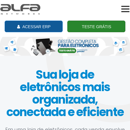
To
na
ACESSAR ERP
TESTE GRÁTIS
Sua loja de
eletrônicos mais
organizada,
conectada e eficiente
Em uma loja de eletrônicos, cada venda envolve