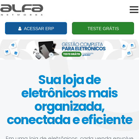
To
na
ACESSAR ERP
TESTE GRÁTIS
Sua loja de
eletrônicos mais
organizada,
conectada e eficiente
Em uma loja de eletrônicos, cada venda envolve