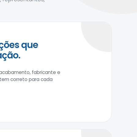
ções que
ação.
 acabamento, fabricante e
item correto para cada