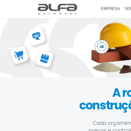
EMPRESA
SE
A r
construç
Cada orçamento
preços e control