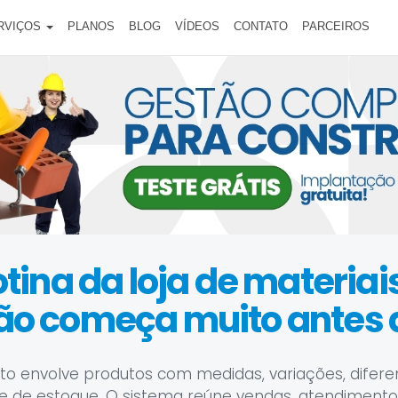
RVIÇOS
PLANOS
BLOG
VÍDEOS
CONTATO
PARCEIROS
otina da loja de materiai
ão começa muito antes 
 envolve produtos com medidas, variações, difere
e de estoque. O sistema reúne vendas, atendimento