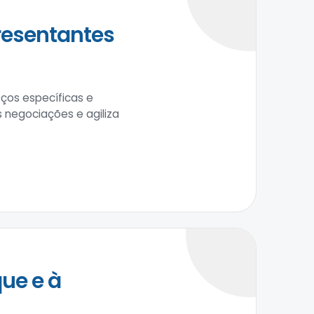
resentantes
ços específicas e
negociações e agiliza
ue e à