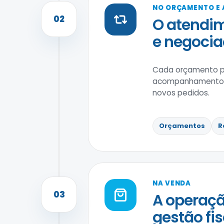
NO ORÇAMENTO E
02
O atendim
e negocia
Cada orçamento po
acompanhamento po
novos pedidos.
Orçamentos
R
NA VENDA
03
A operaçã
gestão fis