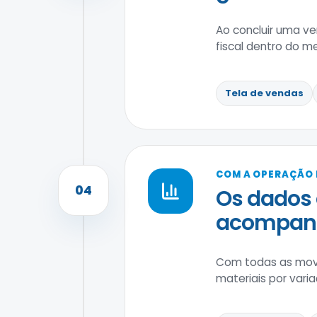
Ao concluir uma ve
fiscal dentro do m
Tela de vendas
COM A OPERAÇÃO
04
Os dados 
acompanha
Com todas as movim
materiais por var