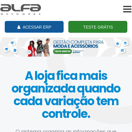
To
na
ACESSAR ERP
TESTE GRÁTIS
A loja fica mais
organizada quando
cada variação tem
controle.
O sistema organiza as informações que