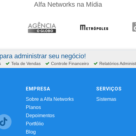
Alfa Networks na Mídia
ara administrar seu negócio!
s
Tela de Vendas
Controle Financeiro
Relatórios Administ
EMPRESA
SERVIÇOS
Sobre a Alfa Networks
Sistemas
Planos
Depoimentos
Portfólio
Blog