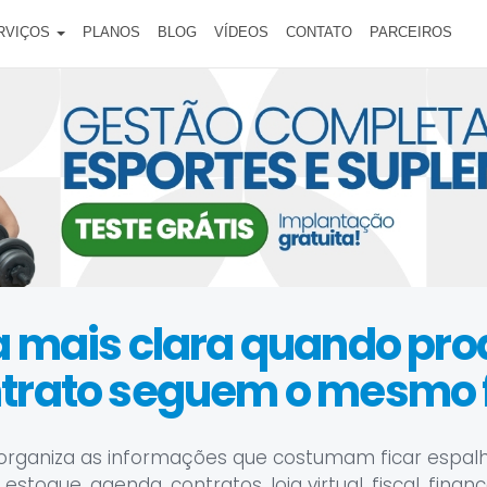
RVIÇOS
PLANOS
BLOG
VÍDEOS
CONTATO
PARCEIROS
ca mais clara quando pr
ntrato seguem o mesmo f
organiza as informações que costumam ficar espal
stoque, agenda, contratos, loja virtual, fiscal, finan