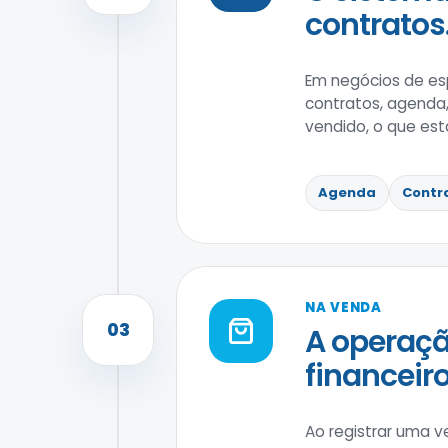
contratos
Em negócios de es
contratos, agenda,
vendido, o que est
Agenda
Contr
NA VENDA
03
A operaçã
financeiro
Ao registrar uma v