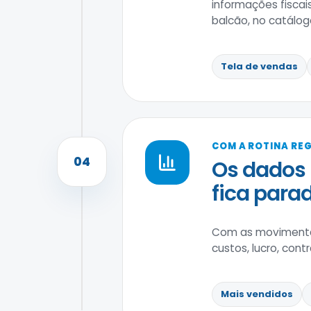
informações fiscai
balcão, no catálogo
Tela de vendas
COM A ROTINA RE
04
Os dados 
fica parad
Com as movimentaç
custos, lucro, con
Mais vendidos