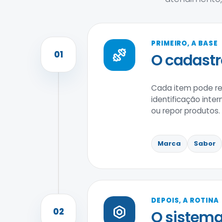
PRIMEIRO, A BASE
01
O cadastr
Cada item pode reu
identificação inter
ou repor produtos.
Marca
Sabor
DEPOIS, A ROTINA
02
O sistema