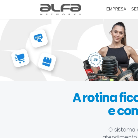
EMPRESA
SE
A rotina fi
e co
O sistema 
atendimento, e