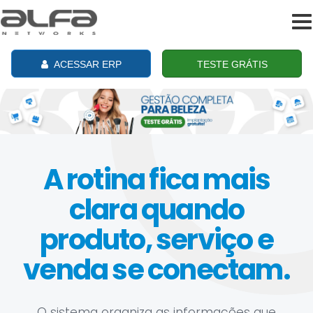
To
na
ACESSAR ERP
TESTE GRÁTIS
A rotina fica mais
clara quando
produto, serviço e
venda se conectam.
O sistema organiza as informações que