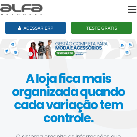
To
na
ACESSAR ERP
TESTE GRÁTIS
A loja fica mais
organizada quando
cada variação tem
controle.
O sistema organiza as informações que