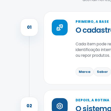
PRIMEIRO, A BASE
01
O cadastr
Cada item pode reu
identificação inter
ou repor produtos.
Marca
Sabor
DEPOIS, A ROTINA
02
O sistema