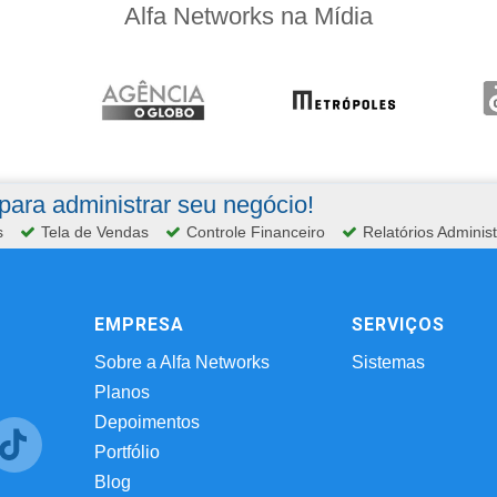
Alfa Networks na Mídia
ara administrar seu negócio!
s
Tela de Vendas
Controle Financeiro
Relatórios Administ
EMPRESA
SERVIÇOS
Sobre a Alfa Networks
Sistemas
Planos
Depoimentos
Portfólio
Blog