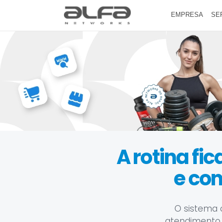
EMPRESA
SE
A rotina fi
e co
O sistema 
atendimento, e