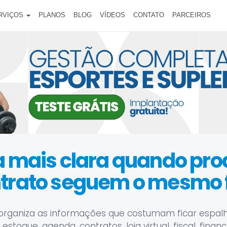
RVIÇOS
PLANOS
BLOG
VÍDEOS
CONTATO
PARCEIROS
ca mais clara quando pr
ntrato seguem o mesmo f
organiza as informações que costumam ficar espal
stoque, agenda, contratos, loja virtual, fiscal, finan