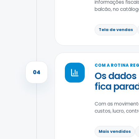
informações fiscai
balcão, no catálogo
Tela de vendas
COM A ROTINA RE
04
Os dados 
fica parad
Com as movimentaç
custos, lucro, con
Mais vendidos