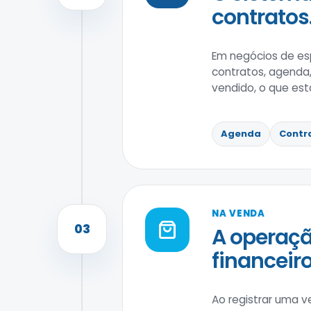
contratos
Em negócios de es
contratos, agenda,
vendido, o que est
Agenda
Contr
NA VENDA
03
A operaçã
financeiro
Ao registrar uma v