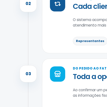
02
Cada clie
O sistema acompan
atendimento mais r
Representantes
DO PEDIDO AO FA
03
Toda a o
Ao confirmar um p
as informações fi