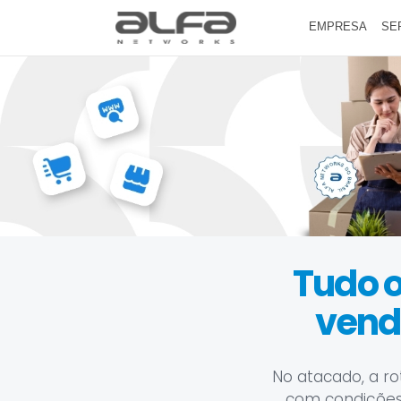
EMPRESA
SE
Tudo o
vende
No atacado, a ro
com condições 