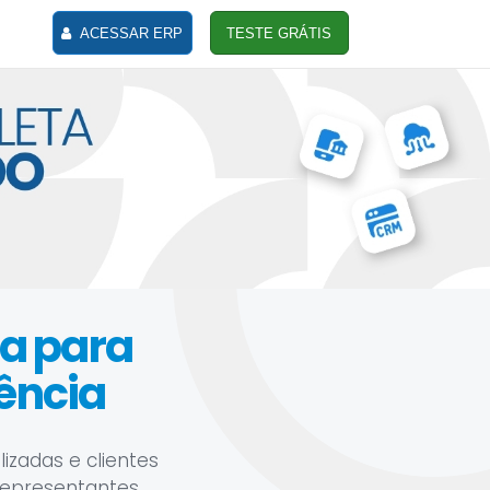
ACESSAR ERP
TESTE GRÁTIS
sa para
iência
izadas e clientes
representantes,