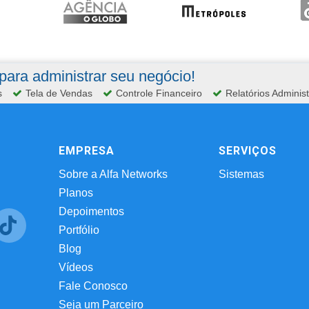
ara administrar seu negócio!
s
Tela de Vendas
Controle Financeiro
Relatórios Administ
EMPRESA
SERVIÇOS
Sobre a Alfa Networks
Sistemas
Planos
Depoimentos
Portfólio
Blog
Vídeos
Fale Conosco
Seja um Parceiro