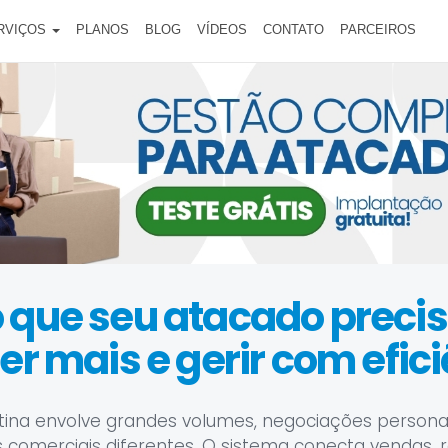
RVIÇOS
PLANOS
BLOG
VÍDEOS
CONTATO
PARCEIROS
 que seu atacado preci
r mais e gerir com efic
tina envolve grandes volumes, negociações personal
comerciais diferentes. O sistema conecta vendas, 