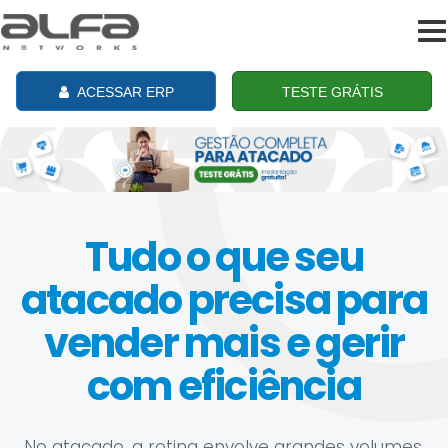
To
na
ACESSAR ERP
TESTE GRÁTIS
Tudo o que seu
atacado precisa para
vender mais e gerir
com eficiência
No atacado, a rotina envolve grandes volumes,