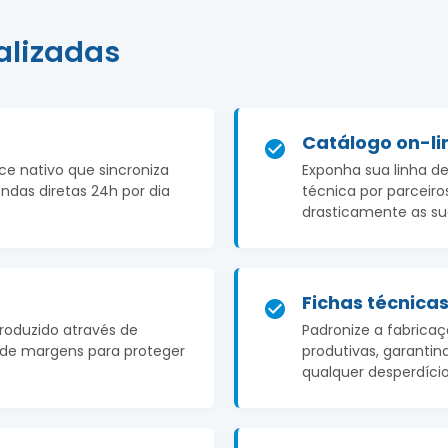
alizadas
Catálogo on-li
 nativo que sincroniza
Exponha sua linha de
endas diretas 24h por dia
técnica por parceiros
drasticamente as su
Fichas técnica
produzido através de
Padronize a fabrica
te de margens para proteger
produtivas, garantin
qualquer desperdício