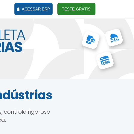
ACESSAR ERP
TESTE GRÁTIS
ndústrias
 controle rigoroso
ca.