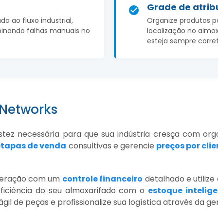
Grade de atrib
a ao fluxo industrial,
Organize produtos p
minando falhas manuais no
localização no almo
esteja sempre corre
 Networks
stez necessária para que sua indústria cresça com or
etapas de venda
consultivas e gerencie
preços por clie
operação com um
controle financeiro
detalhado e utilize
eficiência do seu almoxarifado com o
estoque intelig
ágil de peças e profissionalize sua logística através da g