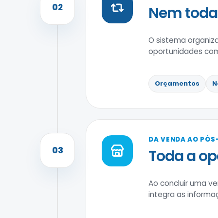
02
Nem toda 
O sistema organiz
oportunidades com
Orçamentos
N
DA VENDA AO PÓS
03
Toda a o
Ao concluir uma ve
integra as informaç