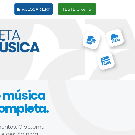
ACESSAR ERP
TESTE GRÁTIS
e música
ompleta.
mentos. O sistema
ro e gestão para