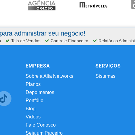
ara administrar seu negócio!
s
Tela de Vendas
Controle Financeiro
Relatórios Administ
EMPRESA
SERVIÇOS
Sobre a Alfa Networks
Sistemas
Planos
Depoimentos
Portfólio
Blog
Vídeos
Fale Conosco
Seja um Parceiro