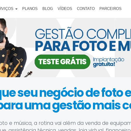
RVIÇOS
PLANOS
BLOG
VÍDEOS
CONTATO
PARCEIROS
que seu negócio de foto 
 para uma gestão mais c
oto e música, a rotina vai além da venda de equipa
, assistência técnica, vendas, loja virtual, financei