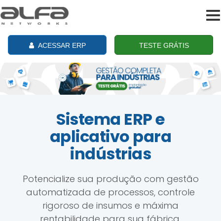
To
na
ACESSAR ERP
TESTE GRÁTIS
Sistema ERP e
aplicativo para
indústrias
Potencialize sua produção com gestão
automatizada de processos, controle
rigoroso de insumos e máxima
rentabilidade para sua fábrica.