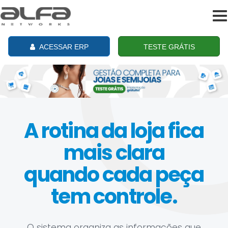
To
na
ACESSAR ERP
TESTE GRÁTIS
A rotina da loja fica
mais clara
quando cada peça
tem controle.
O sistema organiza as informações que