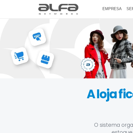
EMPRESA
SE
A loja f
O sistema orga
estoque,