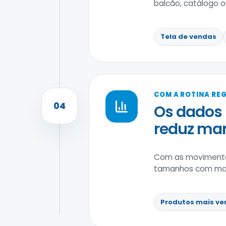
balcão, catálogo ou 
Tela de vendas
COM A ROTINA RE
04
Os dados 
reduz ma
Com as movimenta
tamanhos com maior
Produtos mais ve