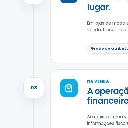
lugar.
Em lojas de moda 
venda, troca, devo
Grade de atribut
NA VENDA
03
A operaçã
financeiro
Ao registrar uma v
informações fiscai