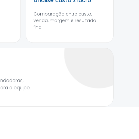
Análise custo x lucro
Comparação entre custo,
venda, margem e resultado
final.
endedoras,
para a equipe.