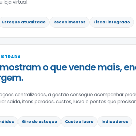
loja virtual.
Estoque atualizado
Recebimentos
Fiscal integrado
GISTRADA
mostram o que vende mais, en
rgem.
ções centralizadas, a gestão consegue acompanhar prod
 saída, itens parados, custos, lucro e pontos que precisa
ndidos
Giro de estoque
Custo x lucro
Indicadores