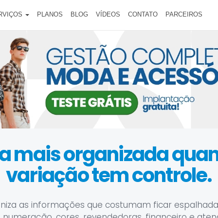
RVIÇOS
PLANOS
BLOG
VÍDEOS
CONTATO
PARCEIROS
ica mais organizada qu
variação tem controle.
niza as informações que costumam ficar espalhada
 numeração, cores, revendedoras, financeiro e ate