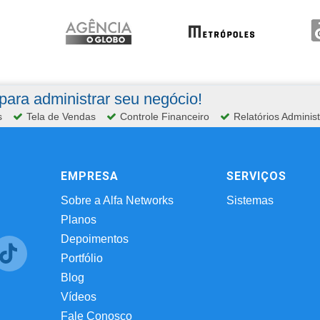
ara administrar seu negócio!
s
Tela de Vendas
Controle Financeiro
Relatórios Administ
EMPRESA
SERVIÇOS
Sobre a Alfa Networks
Sistemas
Planos
Depoimentos
Portfólio
Blog
Vídeos
Fale Conosco