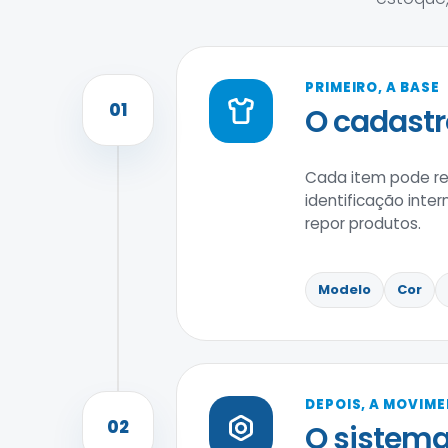
PRIMEIRO, A BASE
01
O cadastr
Cada item pode reu
identificação inter
repor produtos.
Modelo
Cor
DEPOIS, A MOVIM
02
O sistema