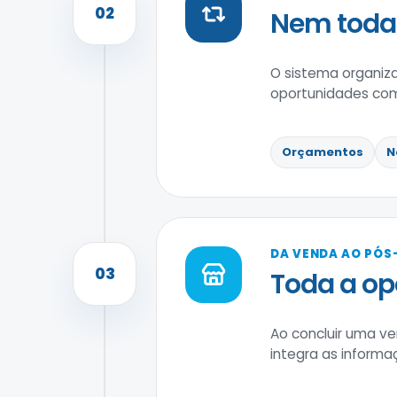
02
Nem toda 
O sistema organiz
oportunidades com
Orçamentos
N
DA VENDA AO PÓS
03
Toda a o
Ao concluir uma ve
integra as informaç