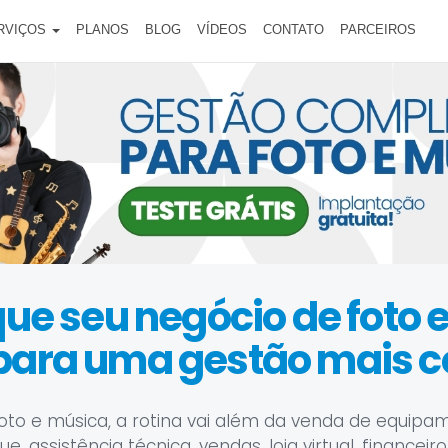
RVIÇOS
PLANOS
BLOG
VÍDEOS
CONTATO
PARCEIROS
que seu negócio de foto 
 para uma gestão mais c
oto e música, a rotina vai além da venda de equipa
, assistência técnica, vendas, loja virtual, financei