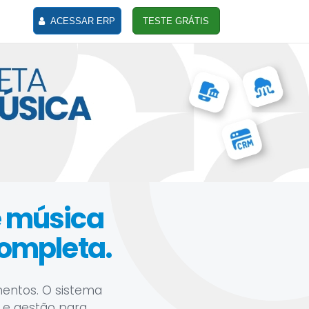
ACESSAR ERP
TESTE GRÁTIS
e música
ompleta.
mentos. O sistema
ro e gestão para