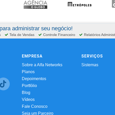
ara administrar seu negócio!
s
Tela de Vendas
Controle Financeiro
Relatórios Administ
EMPRESA
SERVIÇOS
Sobre a Alfa Networks
Sistemas
Planos
Depoimentos
Portfólio
Blog
Vídeos
Fale Conosco
Seja um Parceiro