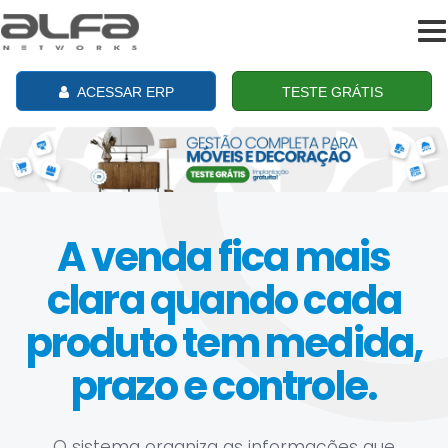
To
na
ACESSAR ERP
TESTE GRÁTIS
A venda fica mais
clara quando cada
produto tem medida,
prazo e controle.
O sistema organiza as informações que