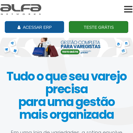
To
na
ACESSAR ERP
TESTE GRÁTIS
Tudo o que seu varejo
precisa
para uma gestão
mais organizada
Em uma loja de variedades, a rotina envolve