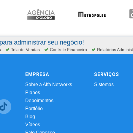
ara administrar seu negócio!
s
Tela de Vendas
Controle Financeiro
Relatórios Administ
EMPRESA
SERVIÇOS
Sobre a Alfa Networks
Sistemas
Planos
Depoimentos
Portfólio
Blog
Vídeos
Fale Conosco