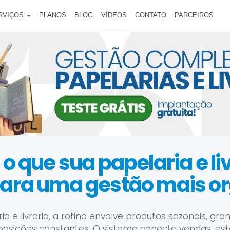
RVIÇOS
PLANOS
BLOG
VÍDEOS
CONTATO
PARCEIROS
o que sua papelaria e li
para uma gestão mais o
 e livraria, a rotina envolve produtos sazonais, gr
posições constantes. O sistema conecta vendas, estoqu