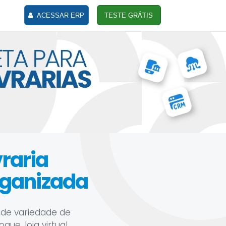
ACESSAR ERP
TESTE GRÁTIS
vraria
rganizada
ande variedade de
e, loja virtual,