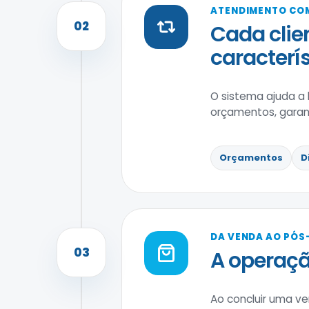
ATENDIMENTO COM
02
Cada clie
caracterís
O sistema ajuda a 
orçamentos, garan
Orçamentos
D
DA VENDA AO PÓS
03
A operaç
Ao concluir uma v