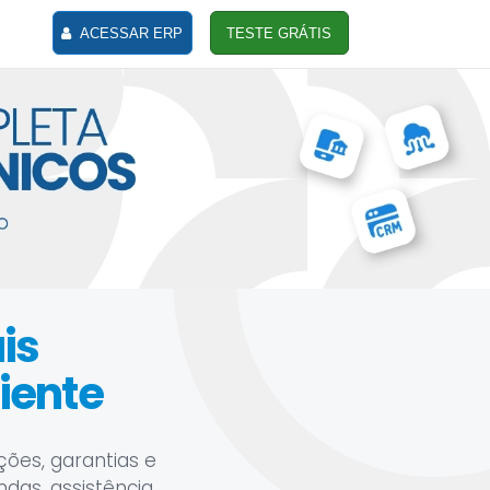
ACESSAR ERP
TESTE GRÁTIS
is
iente
ções, garantias e
das, assistência