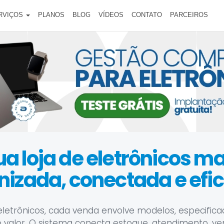
RVIÇOS
PLANOS
BLOG
VÍDEOS
CONTATO
PARCEIROS
ua loja de eletrônicos ma
nizada, conectada e efic
letrônicos, cada venda envolve modelos, especifica
o valor. O sistema conecta estoque, atendimento, ven