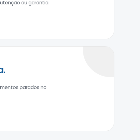
tenção ou garantia.
a.
amentos parados no