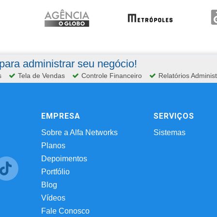
ara administrar seu negócio!
s
Tela de Vendas
Controle Financeiro
Relatórios Administ
EMPRESA
SERVIÇOS
Sobre a Alfa Networks
Sistemas
Planos
Depoimentos
Portfólio
Blog
Vídeos
Fale Conosco