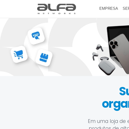
EMPRESA
SE
S
orga
Em uma loja de e
produtos de alt