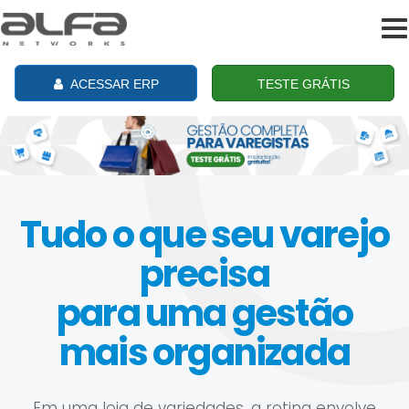
To
na
ACESSAR ERP
TESTE GRÁTIS
Tudo o que seu varejo
precisa
para uma gestão
mais organizada
Em uma loja de variedades, a rotina envolve