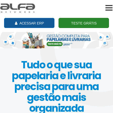
To
na
ACESSAR ERP
TESTE GRÁTIS
Tudo o que sua
papelaria e livraria
precisa para uma
gestão mais
organizada