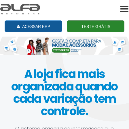
To
na
ACESSAR ERP
TESTE GRÁTIS
A loja fica mais
organizada quando
cada variação tem
controle.
O sistema organiza as informações que