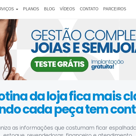
RVIÇOS
PLANOS
BLOG
VÍDEOS
CONTATO
PARCEIROS
otina da loja fica mais c
ndo cada peça tem contr
niza as informações que costumam ficar espalhada
estoque, revendedoras, financeiro e atendimento.