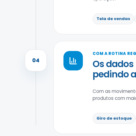
Tela de vendas
COM A ROTINA RE
04
Os dados 
pedindo a
Com as movimentaç
produtos com maio
Giro de estoque