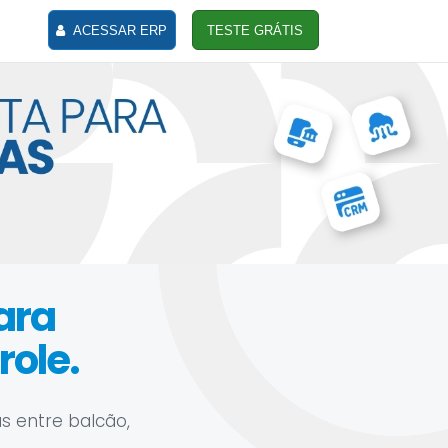
ACESSAR ERP
TESTE GRÁTIS
lara
ole.
s entre balcão,