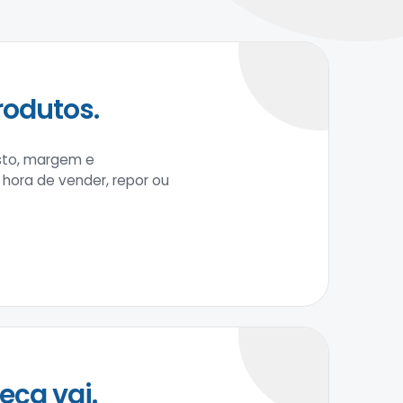
rodutos.
usto, margem e
a hora de vender, repor ou
ça vai.