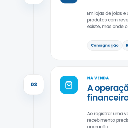
Em lojas de joias 
produtos com reven
existe, mas onde c
Consignação
NA VENDA
03
A operaçã
financeiro
Ao registrar uma v
recebimento precis
operação.