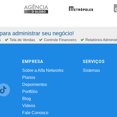
ara administrar seu negócio!
s
Tela de Vendas
Controle Financeiro
Relatórios Administ
EMPRESA
SERVIÇOS
Sobre a Alfa Networks
Sistemas
Planos
Depoimentos
Portfólio
Blog
Vídeos
Fale Conosco