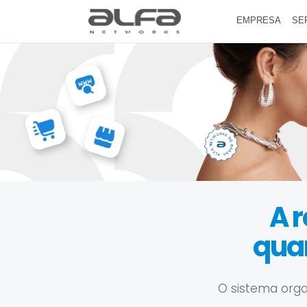
EMPRESA
SE
A r
qua
O sistema orga