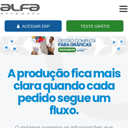
To
na
ACESSAR ERP
TESTE GRÁTIS
A produção fica mais
clara quando cada
pedido segue um
fluxo.
O sistema organiza as informações que