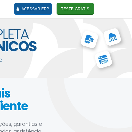
ACESSAR ERP
TESTE GRÁTIS
is
iente
ções, garantias e
das, assistência