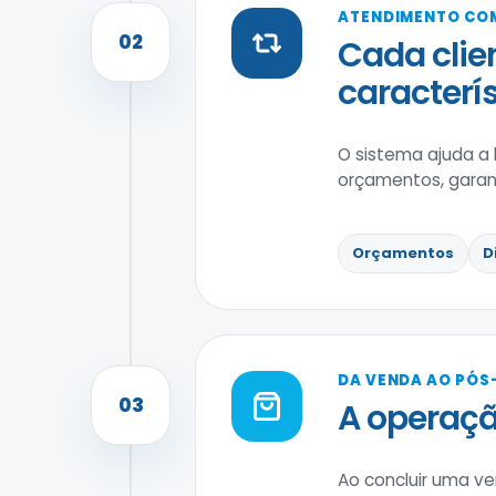
ATENDIMENTO COM
02
Cada clie
caracterís
O sistema ajuda a 
orçamentos, garan
Orçamentos
D
DA VENDA AO PÓS
03
A operaç
Ao concluir uma v