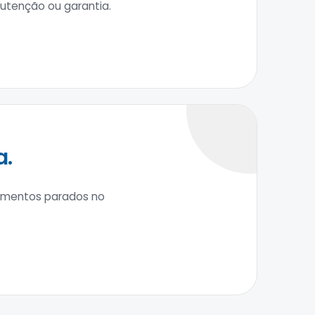
tenção ou garantia.
a.
amentos parados no