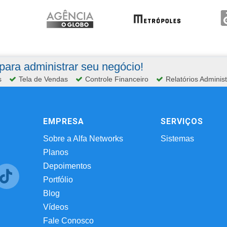
ara administrar seu negócio!
s
Tela de Vendas
Controle Financeiro
Relatórios Administ
EMPRESA
SERVIÇOS
Sobre a Alfa Networks
Sistemas
Planos
Depoimentos
Portfólio
Blog
Vídeos
Fale Conosco