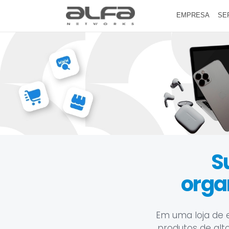
EMPRESA
SE
S
orga
Em uma loja de e
produtos de alt