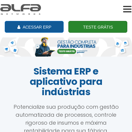
To
na
ACESSAR ERP
TESTE GRÁTIS
Sistema ERP e
aplicativo para
indústrias
Potencialize sua produção com gestão
automatizada de processos, controle
rigoroso de insumos e máxima
rentabilidade para sua fábrica.