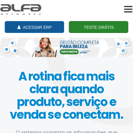
To
na
ACESSAR ERP
TESTE GRÁTIS
A rotina fica mais
clara quando
produto, serviço e
venda se conectam.
O sistema organiza as informações que